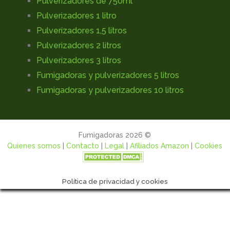
Pulverizadores de 750ml
Pulverizadores 1 litro
Pulverizadores 1,5 litros
Pulverizadores 2 litros
Pulverizadores 3 litros
Fumigadoras y pulverizadores 5 litros
Fumigadoras y pulverizadores 10 litros
Fumigadoras 2026 ©
Quienes somos
|
Contacto
|
Legal
|
Afiliados Amazon
|
Cookies
Política de privacidad y cookies